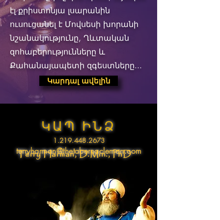
էլ քրիստոնյա լսարանին
ուսուցանել է Մովսեսի խորանի
նշանակությունը, Ղևտական
զոհաբերությունները և
Քահանայապետի զգեստները...
Կարդալ ավելին
ԿԱՊ ԻՆՁ
1.219.448.2673
terryharman@thetabernacleman.com
Terry Harman, D.Min., PhD