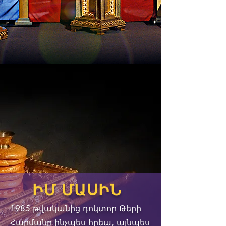
ԻՄ ՄԱՍԻՆ
1985 թվականից դոկտոր Թերի
Հարմանը ինչպես հրեա, այնպես