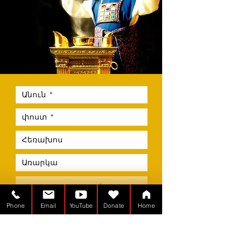
Phone
Email
YouTube
Donate
Home