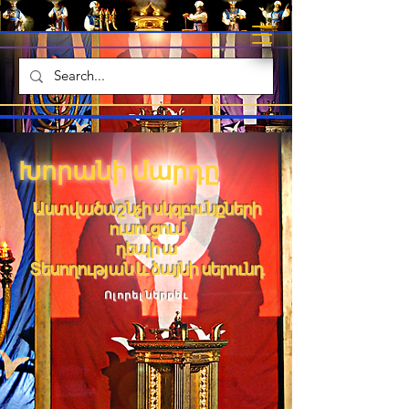
Խորանի մարդը
Աստվածաշնչի սկզբունքների
ուսուցում
դեպի ա
Տեսողության և ձայնի սերունդ
Ոլորել ներքեւ