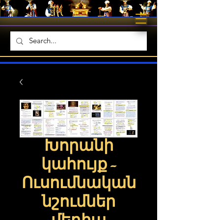
Խորանի
կահույք -
Ուսումնական
նշումներ