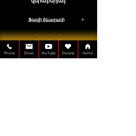
վերաբերյալ:
Ֆայլի ձևաչափ
PDF
Phone
Email
YouTube
Donate
Home
Խորանի մարդը ա
Ոչ առևտրային - 501(c)(3)